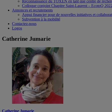
Reconnaissance du TOXEN en tant que centre de recher
Colloque conjoint Chapitre Saint-Laurent – EcotoQ 202
Annonces et recrutements
Appui financier pour de nouvelles initiatives et collabora
Subvention à la mobilité
Contactez-nous
Logos
Catherine Jumarie
Catherine Jumarie