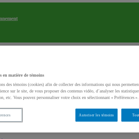
ronnement
TOXEN – C
et santé de l'environnement
Catherine Jumarie
s en matière de témoins
ons des témoins (cookies) afin de collecter des informations qui nous permetten
ience sur le site, de vous proposer des contenus vidéo, d’analyser les statistique
on, etc. Vous pouvez personnaliser votre choix en sélectionnant « Préférences ».
érences
Autoriser les témoins
Tout
aurent et Écotoq – 2026