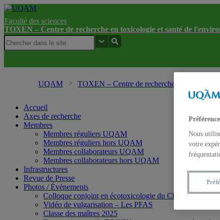
Faculté des sciences
TOXEN – Centre de recherche en toxicologie et santé de l'envi
UQAM
TOXEN – Centre de recherche en toxicologie 
Accueil
Axes de recherche
Préférence
Membres
Membres réguliers UQAM
Nous utilis
Membres réguliers hors UQAM
votre expér
Membres collaborateurs UQAM
fréquentati
Membres collaborateurs hors UQAM
Infrastructures
Revue de Presse
Préf
Photos / Événements
Colloque conjoint en écotoxicologie du Chapitre Saint L
Vidéo de vulgarisation – Les PFAS
Classe des maîtres 2025