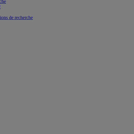
che
2
tions de recherche