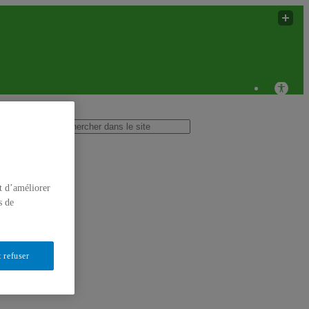
entre de recherche en toxicologie et santé de
l'environnement
t d’améliorer
s de
 refuser